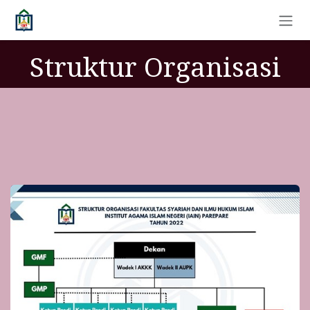
Skip to Content
Struktur Organisasi