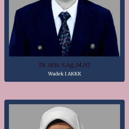
Dr. Aris. S.Ag.,M.HI
Wadek I AKKK