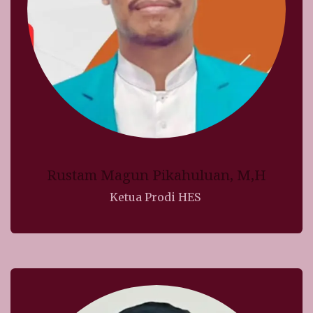
Rustam Magun Pikahuluan, M,H
Ketua Prodi HES