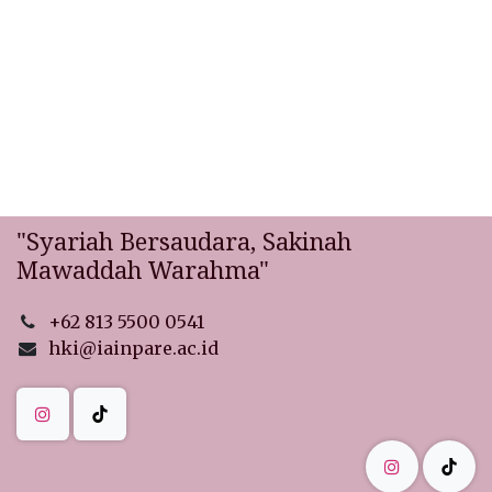
"Syariah Bersaudara, Sakinah
Mawaddah Warahma"
+62 813 5500 0541
hki@iainpare.ac.id