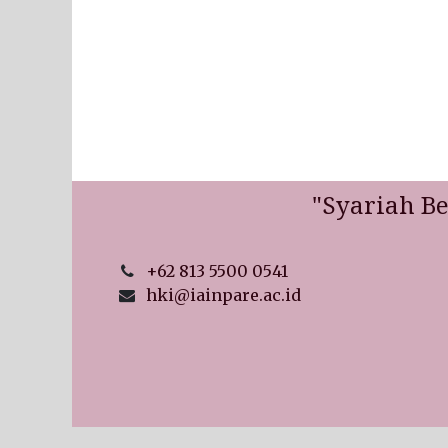
"Syariah B
+62 813 5500 0541
hki@iainpare.ac.id