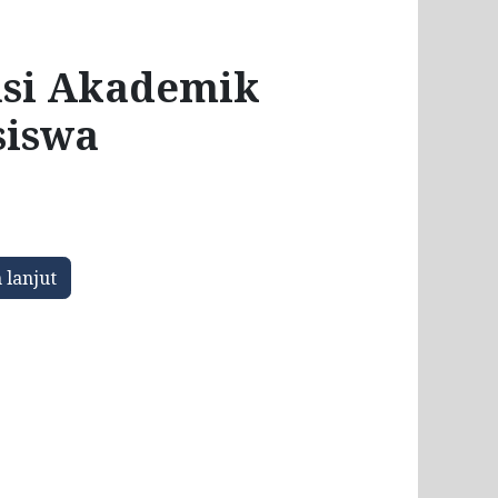
asi Akademik
iswa
 lanjut