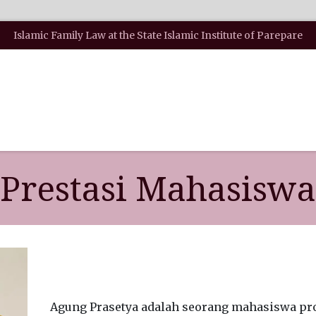
Islamic Family Law at the State Islamic Institute of Parepare
S
ADMISSION
OPINION & NEWS
JOURNAL
Prestasi Mahasiswa
Agung Prasetya adalah seorang mahasiswa pr